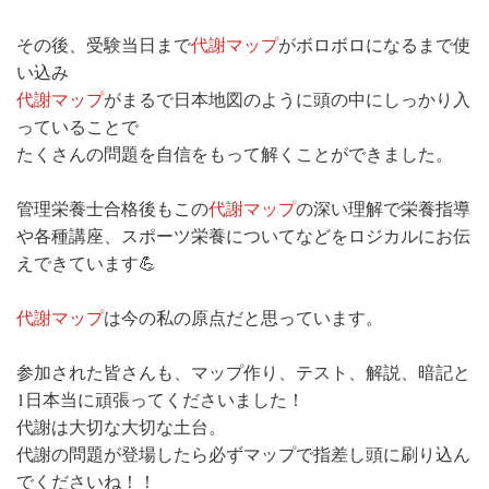
その後、受験当日まで
代謝マップ
がボロボロになるまで使
い込み
代謝マップ
がまるで日本地図のように頭の中にしっかり入
っていることで
たくさんの問題を自信をもって解くことができました。
管理栄養士合格後もこの
代謝マップ
の深い理解で栄養指導
や各種講座、スポーツ栄養についてなどをロジカルにお伝
えできています💪
代謝マップ
は今の私の原点だと思っています。
参加された皆さんも、マップ作り、テスト、解説、暗記と
1日本当に頑張ってくださいました！
代謝は大切な大切な土台。
代謝の問題が登場したら必ずマップで指差し頭に刷り込ん
でくださいね！！