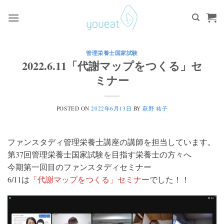
Skip
to
content
管理栄養士国家試験
2022.6.11「代謝マップをつくる」セ
ミナー
POSTED ON
2022年6月13日
BY
萩野 祐子
ファンスタディ管理栄養士講座の講師を担当しています。
第37回管理栄養士国家試験を目指す栄養士の方々へ
今期第一回目のファンスタディセミナー
6/11は
「代謝マップをつくる」セミナー
でした！！