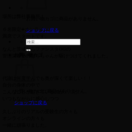
場所は弊社事務所！
お買い物カゴに商品がありません。
６名限定➕オンライン
ショップに戻る
満席でスタートです。
検
索
なんと茨城からファンスタOGの
お買い物カゴ
対
管理栄養士のはらちゃんが駆けつけてくれました。
象:
代謝は何度学んでも奥が深くて楽しい！！
自分の身体の中で
お買い物カゴに商品がありません。
こんなことが起きているのか！！と
いつもながらに感心しつつ
ショップに戻る
久しぶりのリアルの受験生の方々も
オンラインの方々も
一緒に頑張りました。