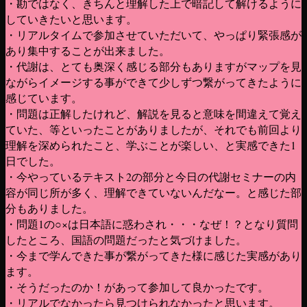
・勘ではなく、きちんと理解した上で暗記して解けるように
していきたいと思います。
・リアルタイムで参加させていただいて、やっぱり緊張感が
あり集中することが出来ました。
・代謝は、とても奥深く感じる部分もありますがマップを見
ながらイメージする事ができて少しずつ繋がってきたように
感じています。
・問題は正解したけれど、解説を見ると意味を間違えて覚え
ていた、等といったことがありましたが、それでも前回より
理解を深められたこと、学ぶことが楽しい、と実感できた1
日でした。
・今やっているテキスト2の部分と今日の代謝セミナーの内
容が同じ所が多く、理解できていないんだなー。と感じた部
分もありました。
・問題1の○×は日本語に惑わされ・・・なぜ！？となり質問
したところ、国語の問題だったと気づけました。
・今まで学んできた事が繋がってきた様に感じた実感があり
ます。
・そうだったのか！があって参加して良かったです。
・リアルでなかったら見つけられなかったと思います。