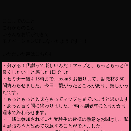
ここまでのこと
これからのこと
いろんなお話ができて
モチベーションUPになったようです！！
いただいた声はこちら⇩
・分かる！代謝って楽しいんだ！マップと、もっともっと仲
良くしたい！と感じた1日でした
・セミナー後も18時まで、roomをお借りして、副教材を60
問終わらせました。今日、繋がったところがあり、嬉しかっ
たです。
・もっともっと興味をもってマップを見ていこうと思います
・あっと言う間に終わりました。9時～副教材にとりかかり
週末で終わらせます。
・一緒に参加されていた受験生の皆様の熱意をお聞きし、私
も頑張ろうと改めて決意することができました。