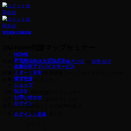
Skip
to
content
管理栄養士国家試験
20240608代謝マップセミナー
若玄米デトックスプログラム
HOME
若玄米リセットプログラム
Posted on
2024年6月22日
2025年12月23日
by
萩野 祐子
血糖分析アドバイスサービス
管理栄養士国家試験対策講座ファンスタディのセミナーが
スポーツ栄養
講演実績
今年もスタートしました！
ショップ
BLOG
１回目は大人気の代謝マップセミナー
お問い合わせ
コロナでオンラインばかりでしたが
ログイン
是非リアル開催を！！とのお声があり
ハイブリット開催をしました
ログイン / 登録