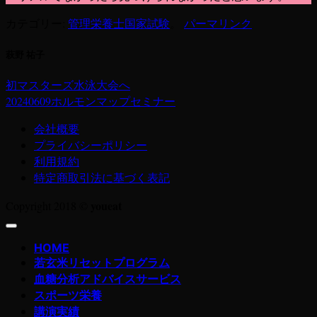
カテゴリー:
管理栄養士国家試験
。
パーマリンク
萩野 祐子
初マスターズ水泳大会へ
20240609ホルモンマップセミナー
会社概要
プライバシーポリシー
利用規約
特定商取引法に基づく表記
youeat
Copyright 2018 ©
HOME
若玄米リセットプログラム
血糖分析アドバイスサービス
スポーツ栄養
講演実績