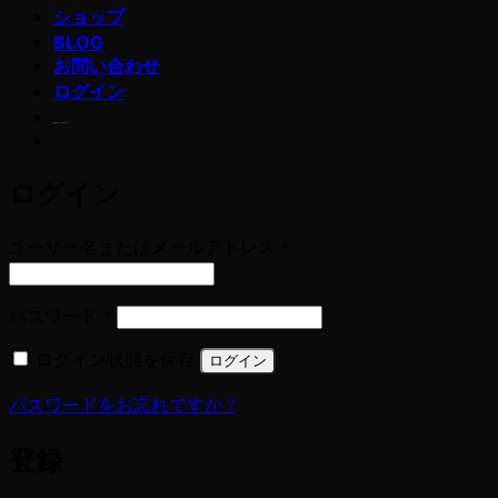
ショップ
BLOG
お問い合わせ
ログイン
若玄米デトックスプログラム
ログイン
必
ユーザー名またはメールアドレス
*
須
必
パスワード
*
須
ログイン状態を保存
ログイン
パスワードをお忘れですか ?
登録