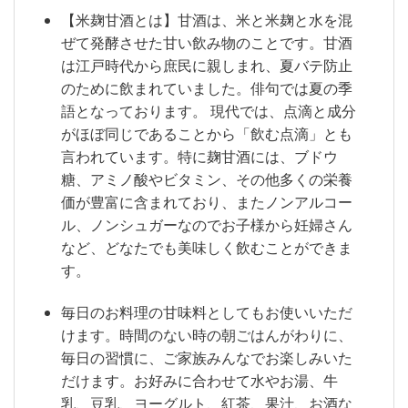
【米麹甘酒とは】甘酒は、米と米麹と水を混
ぜて発酵させた甘い飲み物のことです。甘酒
は江戸時代から庶民に親しまれ、夏バテ防止
のために飲まれていました。俳句では夏の季
語となっております。 現代では、点滴と成分
がほぼ同じであることから「飲む点滴」とも
言われています。特に麹甘酒には、ブドウ
糖、アミノ酸やビタミン、その他多くの栄養
価が豊富に含まれており、またノンアルコー
ル、ノンシュガーなのでお子様から妊婦さん
など、どなたでも美味しく飲むことができま
す。
毎日のお料理の甘味料としてもお使いいただ
けます。時間のない時の朝ごはんがわりに、
毎日の習慣に、ご家族みんなでお楽しみいた
だけます。お好みに合わせて水やお湯、牛
乳、豆乳、ヨーグルト、紅茶、果汁、お酒な