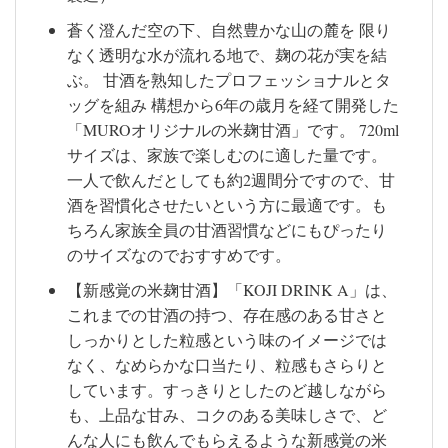
蒼く澄んだ空の下、自然豊かな山の麓を 限り
なく透明な水が流れる地で、麹の花が実を結
ぶ。 甘酒を熟知したプロフェッショナルとタ
ッグを組み 構想から6年の歳月を経て開発した
「MUROオリジナルの米麹甘酒」です。 720ml
サイズは、家族で楽しむのに適した量です。
一人で飲んだとしても約2週間分ですので、甘
酒を習慣化させたいという方に最適です。も
ちろん家族全員の甘酒習慣などにもぴったり
のサイズなのでおすすめです。
【新感覚の米麹甘酒】「KOJI DRINK A」は、
これまでの甘酒の持つ、存在感のある甘さと
しっかりとした粒感という味のイメージでは
なく、なめらかな口当たり、粒感もさらりと
しています。すっきりとしたのど越しながら
も、上品な甘み、コクのある美味しさで、ど
んな人にも飲んでもらえるような新感覚の米