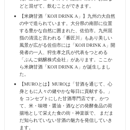
どと混ぜて、飲むことができます。
【米麹甘酒「KOJI DRINK A」】九州の大自然
の中で造られています。大分県の南部に位置
する豊かな自然に囲まれた、佐伯市。九州屈
指の清流と言われる「番匠川」もあり美しい
風景が広がる佐伯市には「KOJI DRINK A」開
発者の一人、狩生孝之氏が代表をつとめる
「ぶんご銘醸株式会社」があります。ここか
ら米麹甘酒「KOJI DRINK A」が誕生しまし
た。
【MUROとは】MUROは「甘酒を通じて、心
身ともに人々の健やかな毎日に貢献する。」
を コンセプトにした甘酒専門店です。かつ
て、米・味噌・醤油・酒などの発酵食品の荷
揚地として栄えた食の街・神楽坂で、 まだま
だ知られていない甘酒の魅力を発信していき
ます。