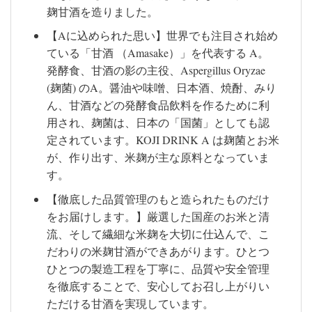
麹甘酒を造りました。
【Aに込められた思い】世界でも注目され始め
ている「甘酒 （Amasake）」を代表する A。
発酵食、甘酒の影の主役、Aspergillus Oryzae
(麹菌) のA。醤油や味噌、日本酒、焼酎、みり
ん、甘酒などの発酵食品飲料を作るために利
用され、麹菌は、日本の「国菌」としても認
定されています。KOJI DRINK A は麹菌とお米
が、作り出す、米麹が主な原料となっていま
す。
【徹底した品質管理のもと造られたものだけ
をお届けします。】厳選した国産のお米と清
流、そして繊細な米麹を大切に仕込んで、こ
だわりの米麹甘酒ができあがります。ひとつ
ひとつの製造工程を丁寧に、品質や安全管理
を徹底することで、安心してお召し上がりい
ただける甘酒を実現しています。