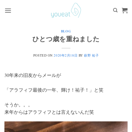
Skip
to
content
BLOG
ひとつ歳を重ねました
POSTED ON
2020年2月18日
BY
萩野 祐子
30年来の旧友からメールが
「アラフィフ最後の一年、輝け！祐子！」と笑
そうか。。。
来年からはアラフィフとは言えないんだ笑