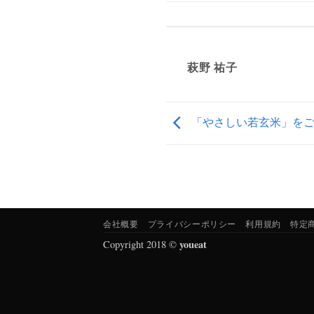
萩野 祐子
「やさしい若玄米」をご
会社概要
プライバシーポリシー
利用規約
特定
youeat
Copyright 2018 ©