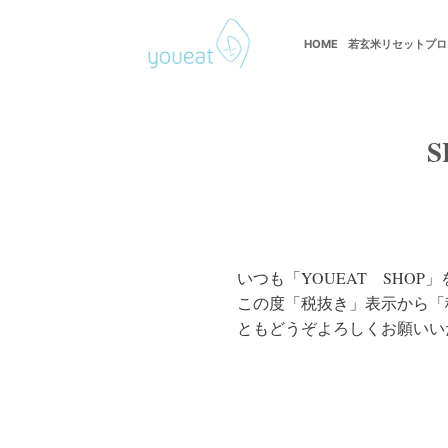
Skip
to
HOME
若玄米リセットプロ
若玄米デトックスプログラム
content
いつも「YOUEAT SHO
この度「税抜き」表示から「
ともどうぞよろしくお願いい