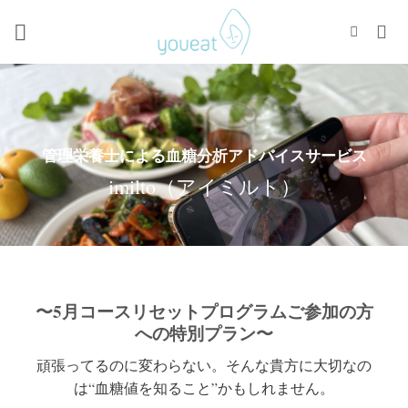
Skip
to
content
管理栄養士による血糖分析アドバイスサービス
imilto（アイミルト）
〜5月コースリセットプログラムご参加の方
への特別プラン〜
頑張ってるのに変わらない。そんな貴方に大切なの
は“血糖値を知ること”かもしれません。