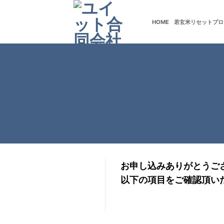
Skip
to
HOME
若玄米リセットプロ
若玄米デトックスプログラム
content
お申し込みありがとうご
以下の項目をご確認頂い