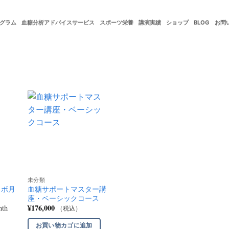
グラム
血糖分析アドバイスサービス
スポーツ栄養
講演実績
ショップ
BLOG
お問
未分類
ラボ月
血糖サポートマスター講
座・ベーシックコース
¥
176,000
nth
（税込）
お買い物カゴに追加