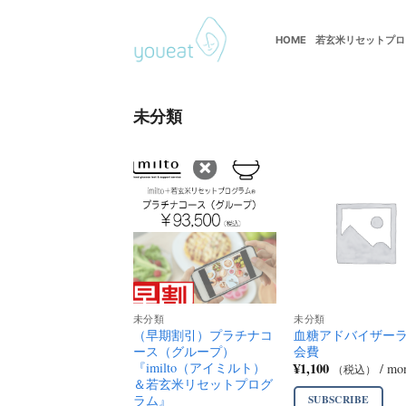
Skip
to
HOME
若玄米リセットプロ
若玄米デトックスプログラム
content
未分類
未分類
未分類
（早期割引）プラチナコ
血糖アドバイザー
ース（グループ）
会費
『imilto（アイミルト）
¥
1,100
/ mo
（税込）
＆若玄米リセットプログ
SUBSCRIBE
ラム』