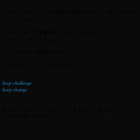
スポーツ外来としても最先端の医療をされているこちらのク
リニックさん
なんと！まつだ理事長先生もアスリートです！！
（マラソンランナーさん）
アットホームで素敵な会でした
こちらのクリニックさんのモットー
keep challenge
keep change
私も日々チャレンジとチェンジを心がけて過ごして行こう！
と改めて感じた夜でした