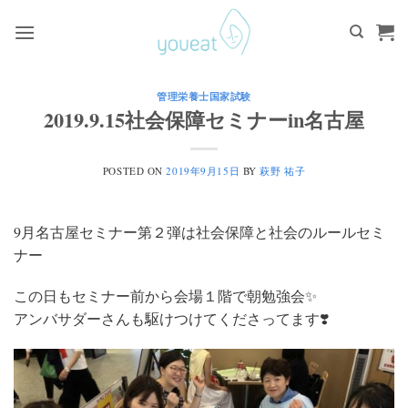
Skip
to
content
管理栄養士国家試験
2019.9.15社会保障セミナーin名古屋
POSTED ON
2019年9月15日
BY
萩野 祐子
9月名古屋セミナー第２弾は社会保障と社会のルールセミ
ナー
この日もセミナー前から会場１階で朝勉強会✨
アンバサダーさんも駆けつけてくださってます❣️