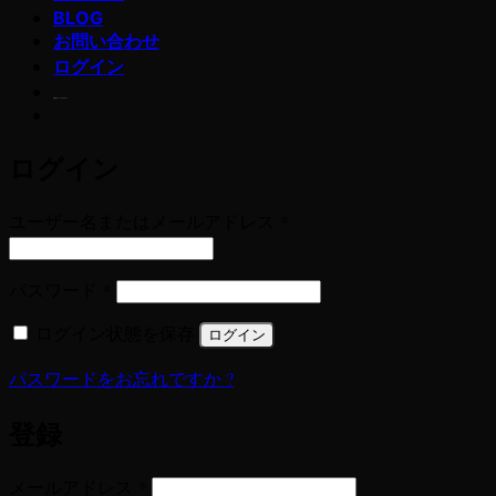
BLOG
お問い合わせ
ログイン
若玄米デトックスプログラム
ログイン
必
ユーザー名またはメールアドレス
*
須
必
パスワード
*
須
ログイン状態を保存
ログイン
パスワードをお忘れですか ?
登録
必
メールアドレス
*