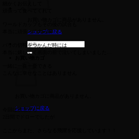
細かくお伝えして
頑張って食べてくれて
お買い物カゴに商品がありません。
ワールドカップもその後の試合も
本当に頑張って大活躍！
ショップに戻る
検
パリの切符をつかんだ時には
索
本当に嬉しくて画面の前で泣いてしまいました…
お買い物カゴ
対
象:
一緒に一喜一憂できる
こんなに幸せなことはありません
お買い物カゴに商品がありません。
ショップに戻る
今回は残念がら
2日間でドローでしたが
ここからまた、さらなる飛躍を応援しています！！