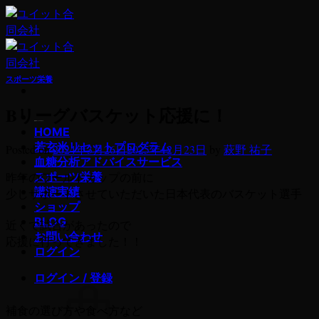
Skip
to
content
スポーツ栄養
Bリーグバスケット応援に！
若玄米デトックスプログラム
HOME
若玄米リセットプログラム
Posted on
2024年3月26日
2025年12月23日
by
萩野 祐子
血糖分析アドバイスサービス
昨年のワールドカップの前に
スポーツ栄養
講演実績
少しサポートさせていただいた日本代表のバスケット選手
ショップ
BLOG
近くで試合があったので
お問い合わせ
応援に行ってきました！！
ログイン
ログイン / 登録
補食の選び方や食べ方など