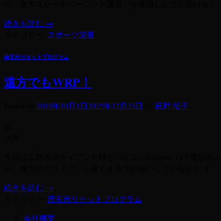
の「食アスリートベーシック講座」を受講した方が受けら […
続きを読む
→
カテゴリー:
スポーツ栄養
若玄米リセットプログラム
遠方でもWRP！
Posted on
2019年10月1日
2025年12月23日
by
萩野 祐子
01
10月
今日は広島のクライアント様とパソコンのzoom（TV電話の
ら、遠方のクライアント様とまるでお会いしているか […]
続きを読む
→
カテゴリー:
若玄米リセットプログラム
会社概要