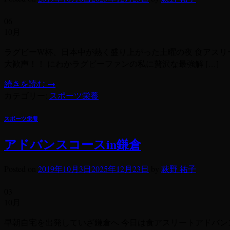
06
10月
ラグビーW杯、日本中が熱く盛り上がった土曜の夜 食アスリ
大歓声！！ にわかラグビーファンの私に贅沢な最強解 […]
続きを読む
→
カテゴリー:
スポーツ栄養
スポーツ栄養
アドバンスコースin鎌倉
Posted on
2019年10月3日
2025年12月23日
by
萩野 祐子
03
10月
早朝自宅を出発していざ鎌倉へ 今日は食アスリートアドバン