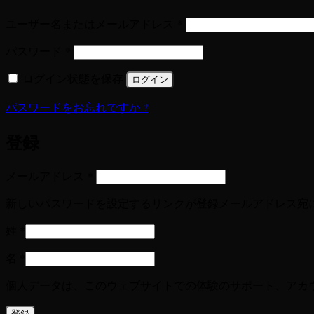
必
ユーザー名またはメールアドレス
*
須
必
パスワード
*
須
ログイン状態を保存
ログイン
パスワードをお忘れですか ?
登録
必
メールアドレス
*
須
新しいパスワードを設定するリンクが登録メールアドレス宛
姓
*
名
*
個人データは、このウェブサイトでの体験のサポート、アカ
登録