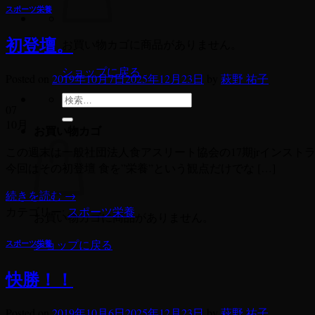
スポーツ栄養
初登壇。
お買い物カゴに商品がありません。
ショップに戻る
Posted on
2019年10月7日
2025年12月23日
by
萩野 祐子
検
07
索
10月
お買い物カゴ
対
象:
この週末は一般社団法人食アスリート協会の17期jrインス
今回はその初登壇 食を”栄養”という観点だけでな […]
続きを読む
→
カテゴリー:
スポーツ栄養
お買い物カゴに商品がありません。
ショップに戻る
スポーツ栄養
快勝！！
Posted on
2019年10月6日
2025年12月23日
by
萩野 祐子