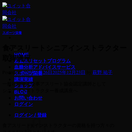
Skip
to
content
スポーツ栄養
食アスリートシニアインストラクター
若玄米デトックスプログラム
HOME
取得講座
若玄米リセットプログラム
血糖分析アドバイスサービス
Posted on
2025年1月26日
2025年12月23日
by
萩野 祐子
スポーツ栄養
講演実績
一般社団法人食事アスリート協会認定講師として
ショップ
シニアインストラクター養成講座へ
BLOG
お問い合わせ
ログイン
ログイン / 登録
食アスリートjr.インストラクターの資格を持つ方々の
スキルUP講座となります