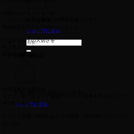
今期からテキストも一新
お買い物カゴに商品がありません。
「アスリートと血糖値」についても
私の知見を活かしてお伝えしました
ショップに戻る
アウトプットの大切さを
検
学ぶ皆さまから
索
私自身も学びました
お買い物カゴ
対
象:
管理栄養士を取得後
お買い物カゴに商品がありません。
すぐに、食アスリート協会でスポーツ栄養を学んだことで
今の私があります
ショップに戻る
スポーツ栄養に興味がある方は是非、HPを覗いてみてくだ
さいね♪
↓