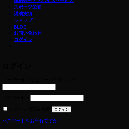
血糖分析アドバイスサービス
スポーツ栄養
講演実績
ショップ
BLOG
お問い合わせ
ログイン
若玄米デトックスプログラム
ログイン
必
ユーザー名またはメールアドレス
*
須
必
パスワード
*
須
ログイン状態を保存
ログイン
パスワードをお忘れですか ?