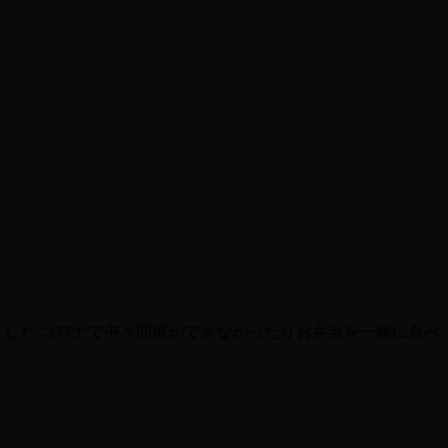
ました コロナで中々開催ができなかったりお弁当を一緒に食べ