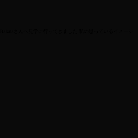
lenaさんへ見学に行ってきました 私の思っているイメージ