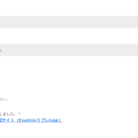
さい。
しました。
*
ト（FreeStyleリブレLink）