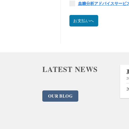
血糖分析アドバイスサービス「
お支払いへ
LATEST NEWS
謹んで新年のお慶びを申し上げます。
2026年1月4日
2
旧年中は、ユイット合同会社なら […]
OUR BLOG