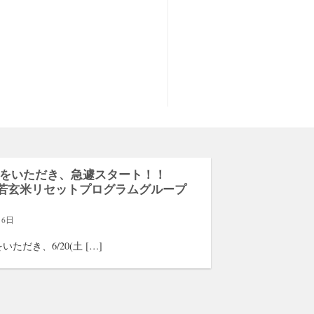
をいただき、急遽スタート！！
0〜若玄米リセットプログラムグループ
月6日
ただき、6/20(土 […]