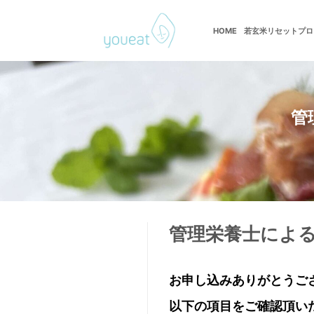
Skip
to
HOME
若玄米リセットプロ
若玄米デトックスプログラム
content
管
管理栄養士による
お申し込みありがとうご
以下の項目をご確認頂い