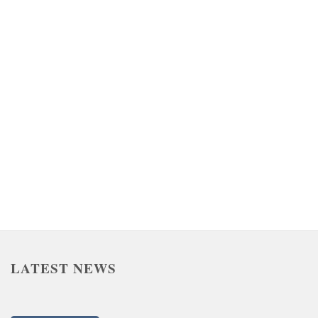
血糖分析アドバイスサービス・imilto（アイミルト）パー
ソナルプラン＆食べる断食®️若玄米リセットプログラムセ
ットプラン
¥
110,000
（税込）
お買い物カゴに追加
LATEST NEWS