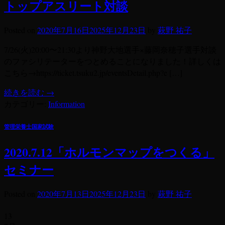
トップアスリート対談
Posted on
2020年7月16日
2025年12月23日
by
萩野 祐子
7/26(火)20:00〜21:30より神野大地選手×藤岡奈穂子選手対談
のファシリテーターをつとめることになりました！詳しくは
こちら→https://ticket.tsuku2.jp/eventsDetail.php?e […]
続きを読む
→
カテゴリー:
Information
管理栄養士国家試験
2020.7.12「ホルモンマップをつくる」
セミナー
Posted on
2020年7月13日
2025年12月23日
by
萩野 祐子
13