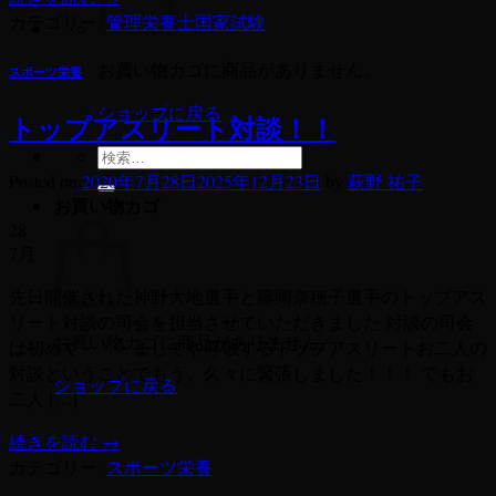
カテゴリー:
管理栄養士国家試験
お買い物カゴに商品がありません。
スポーツ栄養
ショップに戻る
トップアスリート対談！！
検
索
Posted on
2020年7月28日
2025年12月23日
by
萩野 祐子
お買い物カゴ
対
28
象:
7月
先日開催された神野大地選手と藤岡奈穂子選手のトップアス
リート対談の司会を担当させていただきました 対談の司会
お買い物カゴに商品がありません。
は初めて・・・ましてや尊敬するトップアスリートお二人の
対談ということでもう、久々に緊張しました！！！ でもお
ショップに戻る
二人 […]
続きを読む
→
カテゴリー:
スポーツ栄養