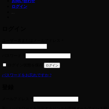
お問い合わせ
ログイン
若玄米デトックスプログラム
ログイン
必
ユーザー名またはメールアドレス
*
須
必
パスワード
*
須
ログイン状態を保存
ログイン
パスワードをお忘れですか ?
登録
必
メールアドレス
*
須
新しいパスワードを設定するリンクが登録メールアドレス宛