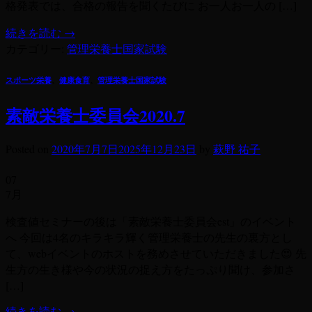
格発表では、合格の報告を聞くたびに お一人お一人の […]
続きを読む
→
カテゴリー:
管理栄養士国家試験
スポーツ栄養
、
健康食育
、
管理栄養士国家試験
素敵栄養士委員会2020.7
Posted on
2020年7月7日
2025年12月23日
by
萩野 祐子
07
7月
検査値セミナーの後は「素敵栄養士委員会est」のイベント
へ 今回は4名のキラキラ輝く管理栄養士の先生の裏方とし
て、webイベントのホストを務めさせていただきました😍 先
生方の生き様や今の状況の捉え方をたっぷり聞け、参加さ
[…]
続きを読む
→