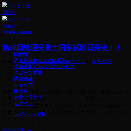
Skip
to
content
管理栄養士国家試験
第35回管理栄養士国家試験日発表！！
若玄米デトックスプログラム
HOME
若玄米リセットプログラム
Posted on
2020年7月31日
2025年12月23日
by
萩野 祐子
血糖分析アドバイスサービス
スポーツ栄養
31
講演実績
7月
ショップ
BLOG
来年の管理栄養士国家試験日が厚生労働省より発表になりま
お問い合わせ
した！！ 厚生労働省サイト なんと！！予想に反して２
ログイン
月！？これには驚きました 以前は三月末それが3年前より三
月第1週になり今年も３月7日が大方の予想でしたでも、まだ
ログイン / 登録
７ […]
続きを読む
→