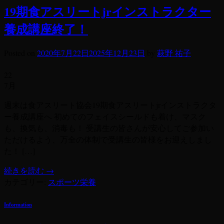
19期食アスリートjrインストラクター
養成講座終了！
Posted on
2020年7月22日
2025年12月23日
by
萩野 祐子
22
7月
週末は食アスリート協会19期食アスリートjrインストラクタ
ー養成講座へ 初めてのフェイスシールドも着け、マスク
も、換気も、消毒も！ 受講生の皆さんが安心してご参加い
ただけるよう、万全の体制で受講生の皆様をお迎えしまし
た！ […]
続きを読む
→
カテゴリー:
スポーツ栄養
Information