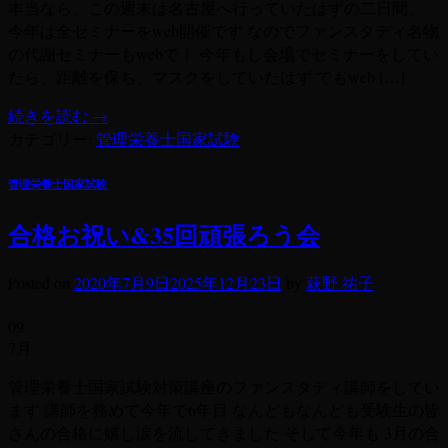
本当なら、この週末は名古屋へ行っていたはずの二日間。
今年は全セミナーをweb開催です なのでファンスタディ名物
の代謝セミナーもwebで！ 今年もし会場でセミナーをしてい
たら、距離を保ち、マスクをしていたはず でもweb […]
続きを読む
→
カテゴリー:
管理栄養士国家試験
管理栄養士国家試験
合格お祝い&35回頑張ろう会
Posted on
2020年7月9日
2025年12月23日
by
萩野 祐子
09
7月
管理栄養士国家試験対策講座のファンスタディ講師をしてい
ます 講師を務めて今年で6年目 なんどもなんども受験生の皆
さんの合格に嬉し涙を流してきました そして今年も 3月の合