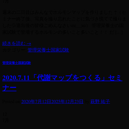
7月
週末の二日目はみんなでホルモンマップを作りました ↑（セ
ミナー終了後、写真を撮り忘れたことに気づき慌てて撮りま
した💦退出後の皆様ごめんなさいm(__)m） 管理栄養士の国
家試験で登場するホルモンの多いこと多いこと！！ だ […]
続きを読む
→
カテゴリー:
管理栄養士国家試験
管理栄養士国家試験
2020.7.11「代謝マップをつくる」セミ
ナー
Posted on
2020年7月12日
2025年12月23日
by
萩野 祐子
12
7月