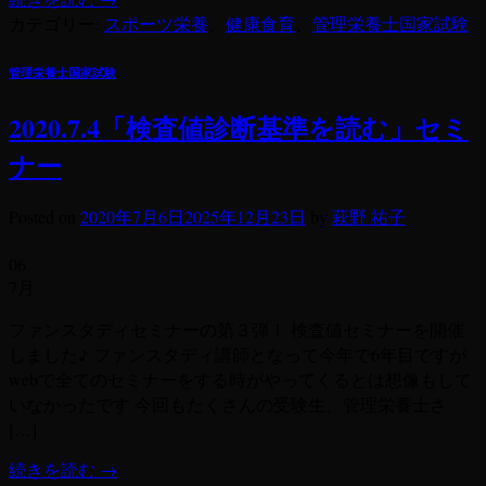
カテゴリー:
スポーツ栄養
、
健康食育
、
管理栄養士国家試験
管理栄養士国家試験
2020.7.4「検査値診断基準を読む」セミ
ナー
Posted on
2020年7月6日
2025年12月23日
by
萩野 祐子
06
7月
ファンスタディセミナーの第３弾！ 検査値セミナーを開催
しました♪ ファンスタディ講師となって今年で6年目ですが
webで全てのセミナーをする時がやってくるとは想像もして
いなかったです 今回もたくさんの受験生、管理栄養士さ
[…]
続きを読む
→