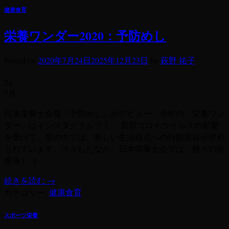
健康食育
栄養ワンダー2020：予防めし
Posted on
2020年7月24日
2025年12月23日
by
萩野 祐子
24
7月
日本栄養士会発「予防めし」がデビュー、今年の「栄養ワン
ダー」はインスタグラムで！ 新型コロナウイルスの影響
を受けて、世の中では、新しい生活様式への行動変容が求め
られています。そうしたなか、日本栄養士会では、種々の疾
患等 […]
続きを読む
→
カテゴリー:
健康食育
スポーツ栄養