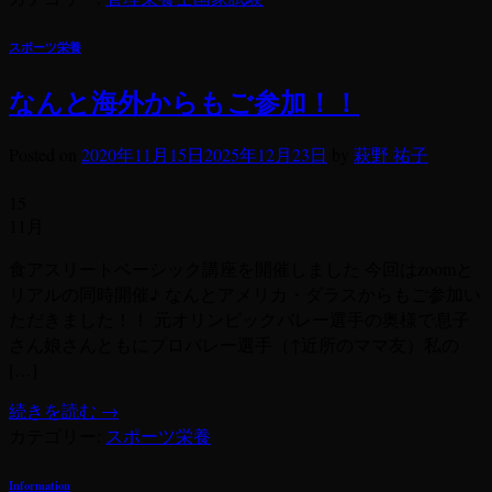
スポーツ栄養
なんと海外からもご参加！！
Posted on
2020年11月15日
2025年12月23日
by
萩野 祐子
15
11月
食アスリートベーシック講座を開催しました 今回はzoomと
リアルの同時開催♪ なんとアメリカ・ダラスからもご参加い
ただきました！！ 元オリンピックバレー選手の奥様で息子
さん娘さんともにプロバレー選手（↑近所のママ友）私の
[…]
続きを読む
→
カテゴリー:
スポーツ栄養
Information