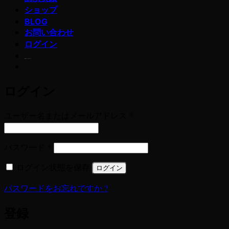
ショップ
BLOG
お問い合わせ
ログイン
若玄米デトックスプログラム
ログイン
必
ユーザー名またはメールアドレス
*
須
必
パスワード
*
須
ログイン状態を保存
ログイン
パスワードをお忘れですか ?
登録