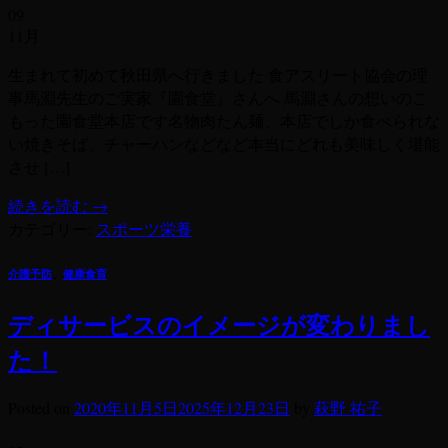
09
11月
生まれて初めて秋田県へ行きました 食アスリート協会の理
事馬淵先生のご実家『園食堂』さんへ 馬淵さんの想いのこ
もった園食堂本店です名物肉たん麺、本店でしか食べられな
い焼きそば、チャーハンなどなど本当にどれも美味しく堪能
させ […]
続きを読む
→
カテゴリー:
スポーツ栄養
介護予防
、
健康食育
ディサービスのイメージが変わりまし
た！
Posted on
2020年11月5日
2025年12月23日
by
萩野 祐子