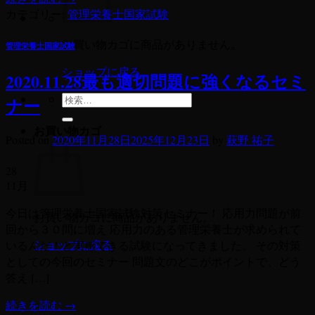
カテゴリー:
管理栄養士国家試験
お買い物カゴに商品がありません。
管理栄養士国家試験
ショップに戻る
2020.11.28最も適切問題に強くなるセミ
検
ナー
索
お買い物カゴ
対
Posted on
2020年11月28日
2025年12月23日
by
萩野 祐子
象:
28
11月
今日は管理栄養士国家試験対策セミナー！ 応用力問題が前
お買い物カゴに商品がありません。
回から３０問に増え 応用力のある管理栄養士が求められて
ショップに戻る
いるんだ！と実感できる試験になってきました。 その対策
としての今回のセミナー 問題文のどこがポイントで、どう
答え […]
続きを読む
→