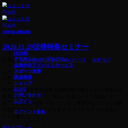
Skip
to
content
管理栄養士国家試験
2020.11.29法律特集セミナー
若玄米デトックスプログラム
HOME
若玄米リセットプログラム
Posted on
2020年11月29日
2025年12月23日
by
萩野 祐子
血糖分析アドバイスサービス
スポーツ栄養
29
講演実績
11月
ショップ
BLOG
昨日に引き続き管理栄養士国家試験対策セミナー 法律って
お問い合わせ
本当にたくさんあって、難しい言葉ばかりで 暗記が大
ログイン
変。。。と思いがち でも、しっかり整理されていると理解
も暗記もかなりラクになります ファンスタディの法律セミ
ログイン / 登録
ナーの教 […]
続きを読む
→