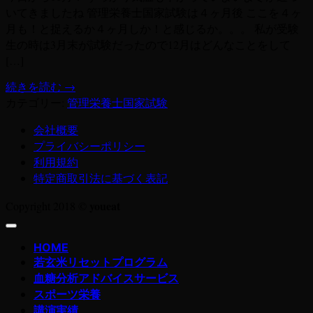
いてきましたね 管理栄養士国家試験は４ヶ月後 ここを４ヶ
月も！と捉えるか４ヶ月しか！と感じるか。。。 私が受験
生の時は3月末が試験だったので12月はどんなことをして
[…]
続きを読む
→
カテゴリー:
管理栄養士国家試験
会社概要
プライバシーポリシー
利用規約
特定商取引法に基づく表記
youeat
Copyright 2018 ©
HOME
若玄米リセットプログラム
血糖分析アドバイスサービス
スポーツ栄養
講演実績