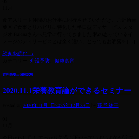
05
11月
食アスリート仲間のお仕事に同行させていただき、ご近所青
葉区で食事とリハビリに特化した半日型ディサービス スタ
ジオ Balenaさんへ見学に行ってきました 私の思っているイ
メージのディサービスとは全く違い、とってもお洒落✨ […]
続きを読む
→
カテゴリー:
介護予防
、
健康食育
管理栄養士国家試験
2020.11.1栄養教育論ができるセミナー
Posted on
2020年11月1日
2025年12月23日
by
萩野 祐子
01
11月
今日から11月！ すっかり気温も下がっていよいよ冬が近づ