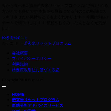
春から食べる断食®︎若玄米リセットプログラムに挑戦される
方がとても多いです 本格的な薄着になる前のこの時期にス
ッキリさせたい気持ちとてもよくわかります！ 今回は5名の
チームで頑張ります！！ 便秘やむくみ、なんとなく元気が
[…]
続きを読む
→
カテゴリー:
若玄米リセットプログラム
会社概要
プライバシーポリシー
利用規約
特定商取引法に基づく表記
youeat
Copyright 2018 ©
HOME
若玄米リセットプログラム
血糖分析アドバイスサービス
スポーツ栄養