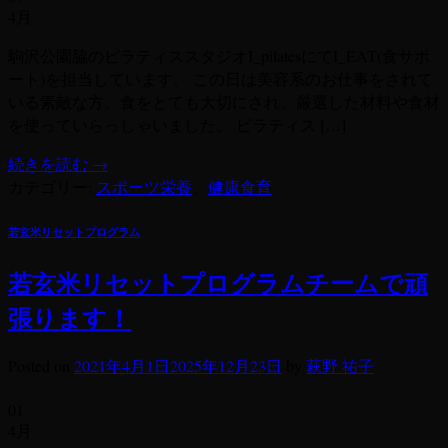
4月
駒沢公園脇のピラティススタジオI_pilatesにてI_EAT(食サポ
ート)を担当しています。 この日は美容系のお仕事をされて
いる素敵な方。食をとても大切にされ、厳選した材料や食材
を使っていらっしゃいました。 ピラティス […]
続きを読む
→
カテゴリー:
スポーツ栄養
、
健康食育
若玄米リセットプログラム
若玄米リセットプログラムチームで頑
張ります！
Posted on
2021年4月1日
2025年12月23日
by
萩野 祐子
01
4月