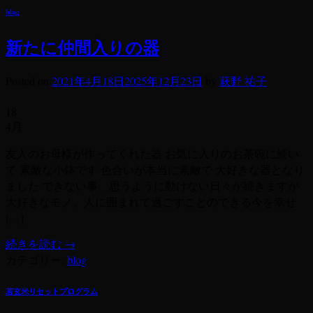
blog
新たに仲間入りの器
Posted on
2021年4月18日
2025年12月23日
by
萩野 祐子
18
4月
友人のお母様が作ってくれた器 お気に入りのお茶碗に続い
て 素敵な小鉢です 色合いが本当に素敵で 大好きな器となり
ました できない事、思うように動けない日々が続きますが
大好きなモノ、人に囲まれて過ごすことのできる今を幸せ
[…]
続きを読む
→
カテゴリー:
blog
若玄米リセットプログラム