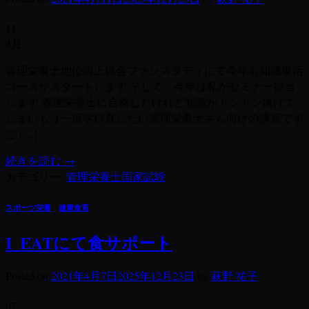
11
4月
管理栄養士地位向上協会ファンスタディにて今年も知識復活
コースがスタートします そして、今年は私がセミナー担当
します 管理栄養士に合格したけれど知識がドンドン抜けて
しまいもう一度学び直したい管理栄養士さん向けの講座です
ご […]
続きを読む
→
カテゴリー:
管理栄養士国家試験
スポーツ栄養
、
健康食育
I_EATにて食サポート
Posted on
2021年4月7日
2025年12月23日
by
萩野 祐子
07