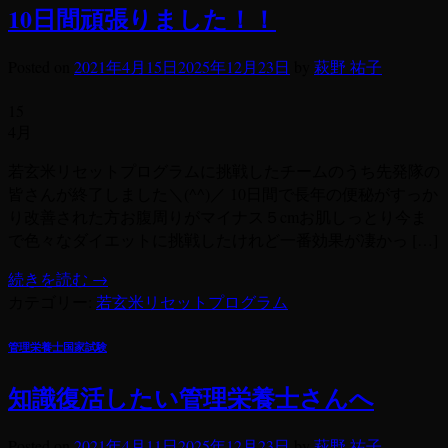
10日間頑張りました！！
Posted on
2021年4月15日
2025年12月23日
by
萩野 祐子
15
4月
若玄米リセットプログラムに挑戦したチームのうち先発隊の
皆さんが終了しました＼(^^)／ 10日間で長年の便秘がすっか
り改善された方お腹周りがマイナス５cmお肌しっとり今ま
で色々なダイエットに挑戦したけれど一番効果が凄かっ […]
続きを読む
→
カテゴリー:
若玄米リセットプログラム
管理栄養士国家試験
知識復活したい管理栄養士さんへ
Posted on
2021年4月11日
2025年12月23日
by
萩野 祐子