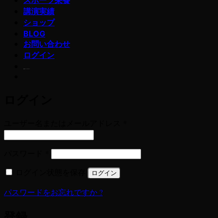
講演実績
ショップ
BLOG
お問い合わせ
ログイン
若玄米デトックスプログラム
ログイン
必
ユーザー名またはメールアドレス
*
須
必
パスワード
*
須
ログイン状態を保存
ログイン
パスワードをお忘れですか ?
登録