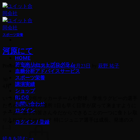
Skip
to
content
スポーツ栄養
河原にて
若玄米デトックスプログラム
HOME
若玄米リセットプログラム
Posted on
2021年4月30日
2025年12月23日
by
萩野 祐子
血糖分析アドバイスサービス
スポーツ栄養
30
講演実績
4月
ショップ
BLOG
いつもなら少年サッカーチームや野球、学生ラグビーの選手
お問い合わせ
たちがいるはずの場所 1日も早く日常が戻って来ますように
ログイン
チーム、選手の皆さん今だからできることの一つに食トレ取
り入れてみませんか？ 特にジュニア選手は成長、発達のス
ログイン / 登録
[…]
続きを読む
→