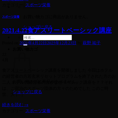
カテゴリー:
スポーツ栄養
お買い物カゴに商品がありません。
スポーツ栄養
ショップに戻る
2021.4.22食アスリートベーシック講座
検
Posted on
2021年4月22日
2025年12月23日
by
萩野 祐子
索
お買い物カゴ
対
22
象:
4月
食アスリートベーシック講座を開催しました 今回はホテル
の経営者の方若玄米リセットプログラムを終了された方のお
お買い物カゴに商品がありません。
二人 ホテルの経営者の方がなぜベーシック講座を？？それ
は、ご宿泊のスポーツ団体の方々のためでした このご時
ショップに戻る
世、大 […]
続きを読む
→
カテゴリー:
スポーツ栄養